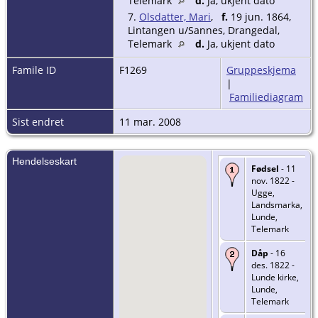
Telemark
d.
Ja, ukjent dato
7.
Olsdatter, Mari
,
f.
19 jun. 1864,
Lintangen u/Sannes, Drangedal,
Telemark
d.
Ja, ukjent dato
Famile ID
F1269
Gruppeskjema
|
Familiediagram
Sist endret
11 mar. 2008
Hendelseskart
Fødsel
- 11
nov. 1822 -
Ugge,
Landsmarka,
Lunde,
Telemark
Dåp
- 16
des. 1822 -
Lunde kirke,
Lunde,
Telemark