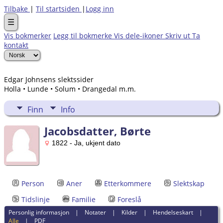
Tilbake
|
Til startsiden
|
Logg inn
☰
Vis bokmerker
Legg til bokmerke
Vis dele-ikoner
Skriv ut
Ta
kontakt
Edgar Johnsens slektssider
Holla • Lunde • Solum • Drangedal m.m.
Finn
Info
Jacobsdatter, Børte
1822 - Ja, ukjent dato
Person
Aner
Etterkommere
Slektskap
Tidslinje
Familie
Foreslå
Personlig informasjon
|
Notater
|
Kilder
|
Hendelseskart
|
Alle
|
PDF