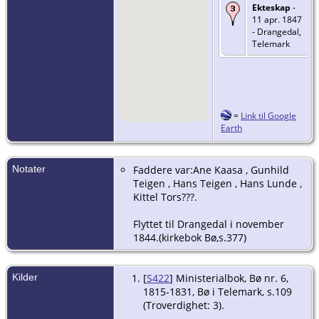
Ekteskap
-
11 apr. 1847
- Drangedal,
Telemark
=
Link til Google
Earth
Notater
Faddere var:Ane Kaasa , Gunhild
Teigen , Hans Teigen , Hans Lunde ,
Kittel Tors???.
Flyttet til Drangedal i november
1844.(kirkebok Bø,s.377)
Kilder
[
S422
] Ministerialbok, Bø nr. 6,
1815-1831, Bø i Telemark, s.109
(Troverdighet: 3).