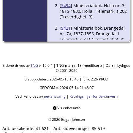
[
S494
] Ministerialbok, Holla nr. 3,
1815-1830, Holla i Telemark, s.202
(Troverdighet: 3).
[
S421
] Ministerialbok, Drangedal,
nr. 7a, 1837-1856, Drangedal i
Telemark, s.371 (Troverdighet: 3).
Sidene drives av
TNG
v. 15.0.4 | TNG-mal nr. 13 (modifisert) | Darrin Lythgoe
© 2001-2026
Sist oppdatert: 2026-05-15 13:45 | EJ v. 2.26 PROD
GEDCOM v. 2026-05-14 21:48:07
Vedlikeholdes av
nettansvarlig
|
Retningslinjer for personvern
Vis enhetsinfo
© 2026 Edgar Johnsen
Ant. besøkende:
41 621
|
Ant. sidevisninger:
85 519