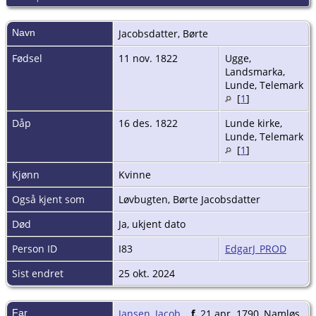
Navn
Jacobsdatter
,
Børte
Fødsel
11 nov. 1822
Ugge,
Landsmarka,
Lunde, Telemark
[
1
]
Dåp
16 des. 1822
Lunde kirke,
Lunde, Telemark
[
1
]
Kjønn
Kvinne
Også kjent som
Løvbugten, Børte Jacobsdatter
Død
Ja, ukjent dato
Person ID
I83
EdgarJ_PROD
Sist endret
25 okt. 2024
Far
Jansen, Jacob
,
f.
21 apr. 1790, Namløs,