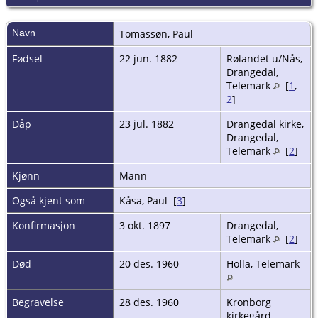
Navn
Tomassøn
,
Paul
Fødsel
22 jun. 1882
Rølandet u/Nås,
Drangedal,
Telemark
[
1
,
2
]
Dåp
23 jul. 1882
Drangedal kirke,
Drangedal,
Telemark
[
2
]
Kjønn
Mann
Også kjent som
Kåsa, Paul [
3
]
Konfirmasjon
3 okt. 1897
Drangedal,
Telemark
[
2
]
Død
20 des. 1960
Holla, Telemark
Begravelse
28 des. 1960
Kronborg
kirkegård,