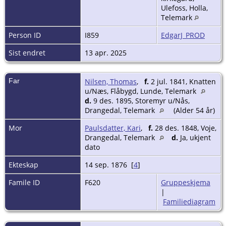
Ulefoss, Holla,
Telemark
Person ID
I859
EdgarJ_PROD
Sist endret
13 apr. 2025
Far
Nilsen, Thomas
,
f.
2 jul. 1841, Knatten
u/Næs, Flåbygd, Lunde, Telemark
d.
9 des. 1895, Storemyr u/Nås,
Drangedal, Telemark
(Alder 54 år)
Mor
Paulsdatter, Kari
,
f.
28 des. 1848, Voje,
Drangedal, Telemark
d.
Ja, ukjent
dato
Ekteskap
14 sep. 1876 [
4
]
Famile ID
F620
Gruppeskjema
|
Familiediagram