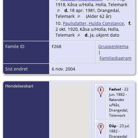
1918, Kåsa u/Holla, Holla, Telemark
d.
18 apr. 1981, Drangedal,
Telemark
(Alder 62 år)
10.
Paulsdatter, Hulda Constance
,
f.
2 okt. 1920, Kåsa u/Holla, Holla,
Telemark
d.
Ja, ukjent dato
Famile ID
F268
Gruppeskjema
|
Familiediagram
Sist endret
6 nov. 2004
Hendelseskart
Fødsel
- 22
jun. 1882 -
Rølandet
u/Nås,
Drangedal,
Telemark
Dåp
- 23 jul.
1882 -
Drangedal