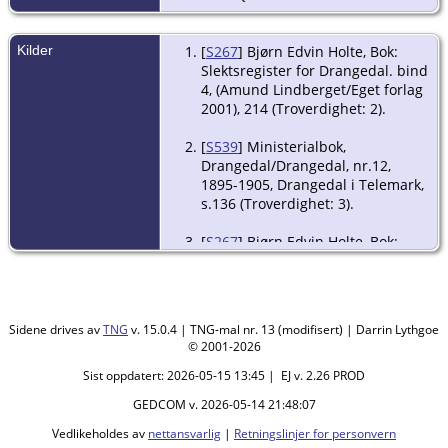
Kilder
[
S267
] Bjørn Edvin Holte, Bok:
Slektsregister for Drangedal. bind
4, (Amund Lindberget/Eget forlag
2001), 214 (Troverdighet: 2).
[
S539
] Ministerialbok,
Drangedal/Drangedal, nr.12,
1895-1905, Drangedal i Telemark,
s.136 (Troverdighet: 3).
[
S267
] Bjørn Edvin Holte, Bok:
Slektsregister for Drangedal. bind
4, (Amund Lindberget/Eget forlag
2001).
Sidene drives av
TNG
v. 15.0.4 | TNG-mal nr. 13 (modifisert) | Darrin Lythgoe
[
S265
] Bjørn Edvin Holte, Bok:
© 2001-2026
Slektsregister for Drangedal. bind
3, (Amund Lindberget/Eget
Sist oppdatert: 2026-05-15 13:45 | EJ v. 2.26 PROD
forlag1997), 220 (Troverdighet: 2).
GEDCOM v. 2026-05-14 21:48:07
Vedlikeholdes av
nettansvarlig
|
Retningslinjer for personvern