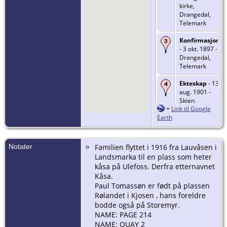
kirke,
Drangedal,
Telemark
Konfirmasjon
- 3 okt. 1897 -
Drangedal,
Telemark
Ekteskap
- 13
aug. 1901 -
Skien,
=
Link til Google
Telemark
Earth
Død
- 20 des.
1960 - Holla,
Telemark
Notater
Familien flyttet i 1916 fra Lauvåsen i
Landsmarka til en plass som heter
Begravelse
-
kåsa på Ulefoss. Derfra etternavnet
28 des. 1960 -
Kåsa.
Kronborg
Paul Tomassøn er født på plassen
kirkegård,
Rølandet i Kjosen , hans foreldre
Ulefoss, Holla,
Telemark
bodde også på Storemyr.
NAME: PAGE 214
NAME: QUAY 2