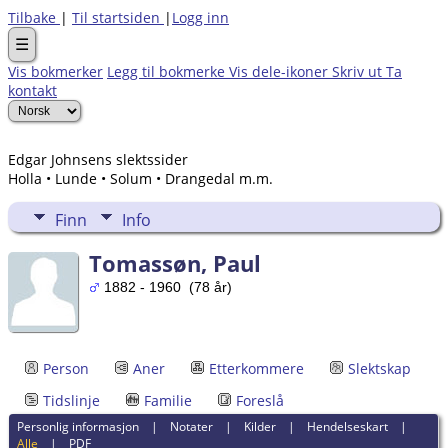
Tilbake
|
Til startsiden
|
Logg inn
☰
Vis bokmerker
Legg til bokmerke
Vis dele-ikoner
Skriv ut
Ta
kontakt
Edgar Johnsens slektssider
Holla • Lunde • Solum • Drangedal m.m.
Finn
Info
Tomassøn, Paul
1882 - 1960 (78 år)
Person
Aner
Etterkommere
Slektskap
Tidslinje
Familie
Foreslå
Personlig informasjon
|
Notater
|
Kilder
|
Hendelseskart
|
Alle
|
PDF