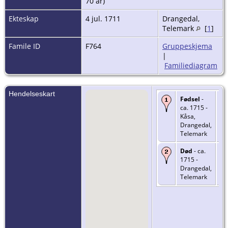
70 år)
Ekteskap
4 jul. 1711
Drangedal,
Telemark
[
1
]
Famile ID
F764
Gruppeskjema
|
Familiediagram
Hendelseskart
Fødsel
-
ca. 1715 -
Kåsa,
Drangedal,
Telemark
Død
- ca.
1715 -
Drangedal,
Telemark