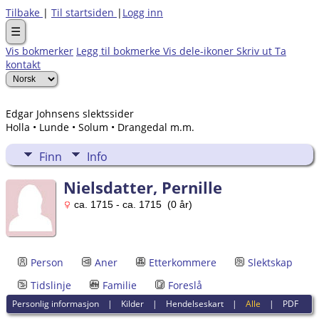
Tilbake
|
Til startsiden
|
Logg inn
☰
Vis bokmerker
Legg til bokmerke
Vis dele-ikoner
Skriv ut
Ta
kontakt
Edgar Johnsens slektssider
Holla • Lunde • Solum • Drangedal m.m.
Finn
Info
Nielsdatter, Pernille
ca. 1715 - ca. 1715 (0 år)
Person
Aner
Etterkommere
Slektskap
Tidslinje
Familie
Foreslå
Personlig informasjon
|
Kilder
|
Hendelseskart
|
Alle
|
PDF