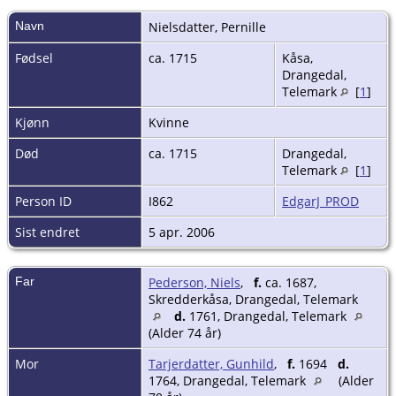
Navn
Nielsdatter
,
Pernille
Fødsel
ca. 1715
Kåsa,
Drangedal,
Telemark
[
1
]
Kjønn
Kvinne
Død
ca. 1715
Drangedal,
Telemark
[
1
]
Person ID
I862
EdgarJ_PROD
Sist endret
5 apr. 2006
Far
Pederson, Niels
,
f.
ca. 1687,
Skredderkåsa, Drangedal, Telemark
d.
1761, Drangedal, Telemark
(Alder 74 år)
Mor
Tarjerdatter, Gunhild
,
f.
1694
d.
1764, Drangedal, Telemark
(Alder