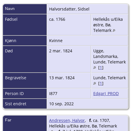
Navn
Halvorsdatter
,
Sidsel
Fødsel
ca. 1766
Hellekås u/Eika
østre, Bø,
Telemark
Kjønn
Kvinne
Død
2 mar. 1824
Ugge,
Landsmarka,
Lunde, Telemark
[
1
]
Begravelse
13 mar. 1824
Lunde, Telemark
[
1
]
Person ID
I877
EdgarJ_PROD
Sist endret
10 sep. 2022
Far
Andressen, Halvor
,
f.
ca. 1707,
Hellekås u/Eika østre, Bø, Telemark