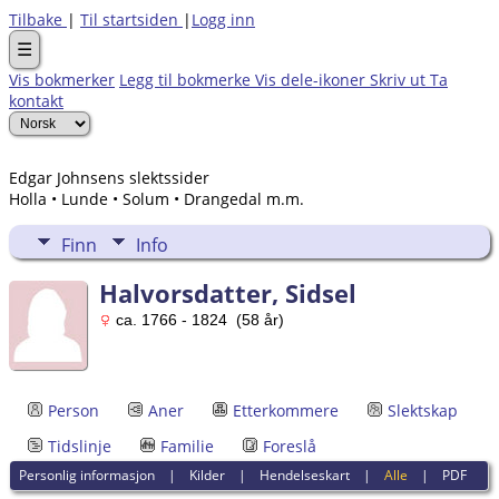
Tilbake
|
Til startsiden
|
Logg inn
☰
Vis bokmerker
Legg til bokmerke
Vis dele-ikoner
Skriv ut
Ta
kontakt
Edgar Johnsens slektssider
Holla • Lunde • Solum • Drangedal m.m.
Finn
Info
Halvorsdatter, Sidsel
ca. 1766 - 1824 (58 år)
Person
Aner
Etterkommere
Slektskap
Tidslinje
Familie
Foreslå
Personlig informasjon
|
Kilder
|
Hendelseskart
|
Alle
|
PDF