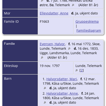
d.
7 jul. 1788, Hellekås u/Eika
østre, Bø, Telemark
(Alder 81 år)
Mor
Ellevsdatter, Anne
d.
Ja, ukjent dato
Famile ID
F1663
Gruppeskjema
|
Familiediagram
Familie
Evensen, Halvor
,
f.
16 mai 1772, Skoe,
Lunde, Telemark
d.
16 des. 1833,
Ugge, Landsmarka, Lunde, Telemark
(Alder 61 år)
Ekteskap
19 nov. 1797
Lunde, Telemark
[
2
]
Barn
1.
Halvorsdatter, Mari
,
f.
12 mar.
1798, Kåsa u/Skoe, Lunde, Telemark
d.
Ja, ukjent dato
2.
Halvorsdatter, Anne
,
f.
24 jan.
1800, Kåsa u/Skoe, Lunde, Telemark
d.
Ja, ukjent dato