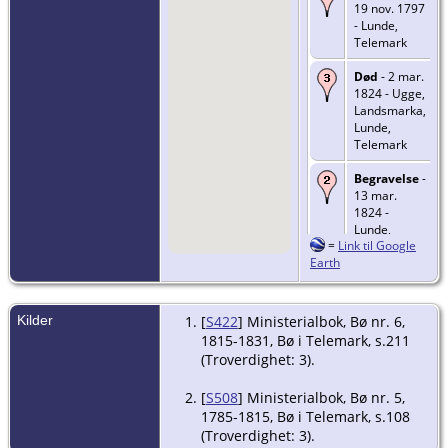
19 nov. 1797
- Lunde,
Telemark
Død
- 2 mar.
1824 - Ugge,
Landsmarka,
Lunde,
Telemark
Begravelse
-
13 mar.
1824 -
Lunde,
=
Link til Google
Telemark
Earth
Kilder
[
S422
] Ministerialbok, Bø nr. 6,
1815-1831, Bø i Telemark, s.211
(Troverdighet: 3).
[
S508
] Ministerialbok, Bø nr. 5,
1785-1815, Bø i Telemark, s.108
(Troverdighet: 3).