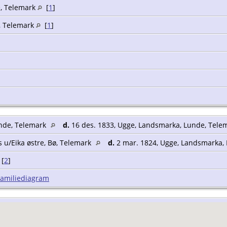
e, Telemark
[
1
]
, Telemark
[
1
]
unde, Telemark
d.
16 des. 1833, Ugge, Landsmarka, Lunde, Tel
s u/Eika østre, Bø, Telemark
d.
2 mar. 1824, Ugge, Landsmarka,
[
2
]
Familiediagram