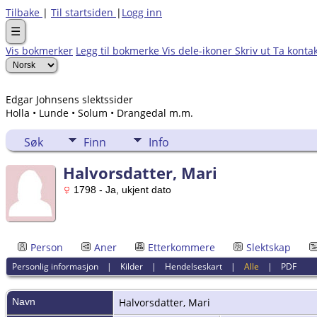
Tilbake
|
Til startsiden
|
Logg inn
☰
Vis bokmerker
Legg til bokmerke
Vis dele-ikoner
Skriv ut
Ta konta
Edgar Johnsens slektssider
Holla • Lunde • Solum • Drangedal m.m.
Søk
Finn
Info
Halvorsdatter, Mari
1798 - Ja, ukjent dato
Person
Aner
Etterkommere
Slektskap
Personlig informasjon
|
Kilder
|
Hendelseskart
|
Alle
|
PDF
Navn
Halvorsdatter
,
Mari