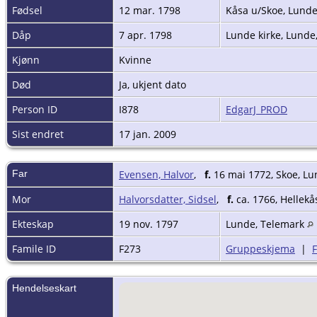
Fødsel
12 mar. 1798
Kåsa u/Skoe, Lund
Dåp
7 apr. 1798
Lunde kirke, Lunde
Kjønn
Kvinne
Død
Ja, ukjent dato
Person ID
I878
EdgarJ_PROD
Sist endret
17 jan. 2009
Far
Evensen, Halvor
,
f.
16 mai 1772, Skoe, L
Mor
Halvorsdatter, Sidsel
,
f.
ca. 1766, Hellekå
Ekteskap
19 nov. 1797
Lunde, Telemark
Famile ID
F273
Gruppeskjema
|
Hendelseskart