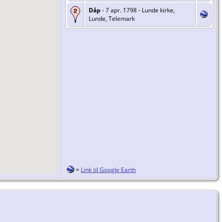
Dåp
- 7 apr. 1798 - Lunde kirke,
Lunde, Telemark
=
Link til Google Earth