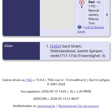
Død
- ca.
1742 -
Bjørtuft
søndre,
Miland,
Tinn,
=
Link til Google
Telemark
Earth
Kilder
[
S492
] Gard Strøm,
Slektsdatabase, Gamle Gjerpen,
viede1717-1734 (Troverdighet: 3).
Sidene drives av
TNG
v. 15.0.4 | TNG-mal nr. 13 (modifisert) | Darrin Lythgoe
© 2001-2026
Sist oppdatert: 2026-05-15 13:45 | EJ v. 2.26 PROD
GEDCOM v. 2026-05-14 21:48:07
Vedlikeholdes av
nettansvarlig
|
Retningslinjer for personvern