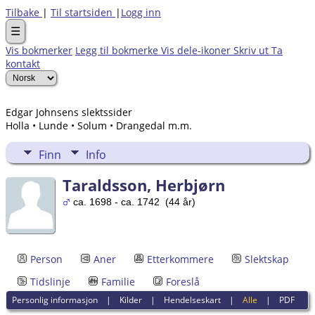
Tilbake
|
Til startsiden
|
Logg inn
☰
Vis bokmerker
Legg til bokmerke
Vis dele-ikoner
Skriv ut
Ta
kontakt
Edgar Johnsens slektssider
Holla • Lunde • Solum • Drangedal m.m.
Finn
Info
Taraldsson, Herbjørn
ca. 1698 - ca. 1742 (44 år)
Person
Aner
Etterkommere
Slektskap
Tidslinje
Familie
Foreslå
Personlig informasjon
|
Kilder
|
Hendelseskart
|
Alle
|
PDF