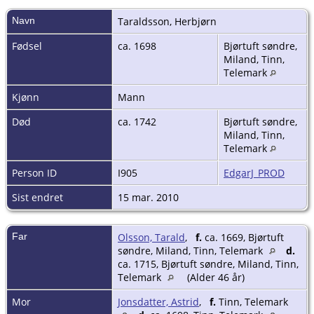
Navn
Taraldsson
,
Herbjørn
Fødsel
ca. 1698
Bjørtuft søndre,
Miland, Tinn,
Telemark
Kjønn
Mann
Død
ca. 1742
Bjørtuft søndre,
Miland, Tinn,
Telemark
Person ID
I905
EdgarJ_PROD
Sist endret
15 mar. 2010
Far
Olsson, Tarald
,
f.
ca. 1669, Bjørtuft
søndre, Miland, Tinn, Telemark
d.
ca. 1715, Bjørtuft søndre, Miland, Tinn,
Telemark
(Alder 46 år)
Mor
Jonsdatter, Astrid
,
f.
Tinn, Telemark