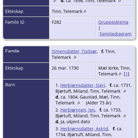
d.
ca. 1698, Tinn, Telemark
Ekteskap
Tinn, Telemark
Famile ID
F282
Gruppeskjema
|
Familiediagram
Familie
Simensdatter, Torbiør
,
f.
Tinn,
Telemark
Ekteskap
26 mar. 1730
Mæl kirke, Tinn,
Telemark
[
1
]
Barn
1.
Herbjørnsdatter, Sigri
,
f.
ca. 1731,
Bjørtuft, Miland, Tinn, Telemark
d.
ca. 1804, Gaustad, Mæl, Tinn,
Telemark
(Alder 73 år)
2.
Herbiørnsen, Jon
,
f.
ca. 1733,
Bjørtuft, Miland, Tinn, Telemark
d.
Ja, ukjent dato
3.
Herbjørnsdatter, Astrid
,
f.
ca.
1734, Bjørtuft, Miland, Tinn,