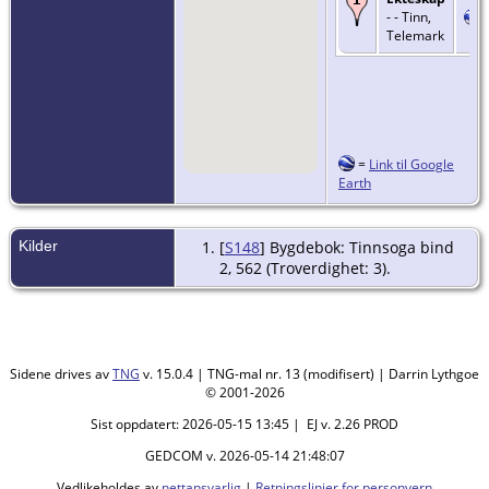
- - Tinn,
Telemark
=
Link til Google
Earth
Kilder
[
S148
] Bygdebok: Tinnsoga bind
2, 562 (Troverdighet: 3).
Sidene drives av
TNG
v. 15.0.4 | TNG-mal nr. 13 (modifisert) | Darrin Lythgoe
© 2001-2026
Sist oppdatert: 2026-05-15 13:45 | EJ v. 2.26 PROD
GEDCOM v. 2026-05-14 21:48:07
Vedlikeholdes av
nettansvarlig
|
Retningslinjer for personvern