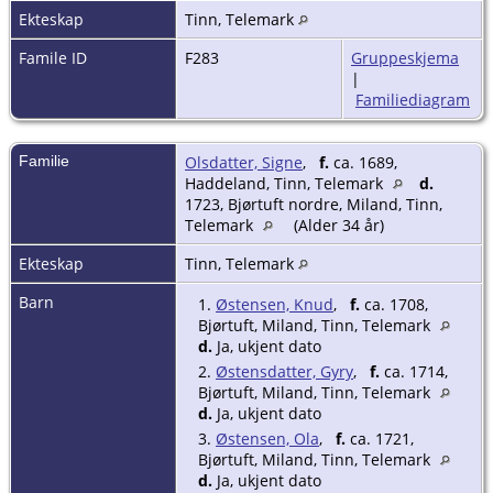
Ekteskap
Tinn, Telemark
Famile ID
F283
Gruppeskjema
|
Familiediagram
Familie
Olsdatter, Signe
,
f.
ca. 1689,
Haddeland, Tinn, Telemark
d.
1723, Bjørtuft nordre, Miland, Tinn,
Telemark
(Alder 34 år)
Ekteskap
Tinn, Telemark
Barn
1.
Østensen, Knud
,
f.
ca. 1708,
Bjørtuft, Miland, Tinn, Telemark
d.
Ja, ukjent dato
2.
Østensdatter, Gyry
,
f.
ca. 1714,
Bjørtuft, Miland, Tinn, Telemark
d.
Ja, ukjent dato
3.
Østensen, Ola
,
f.
ca. 1721,
Bjørtuft, Miland, Tinn, Telemark
d.
Ja, ukjent dato