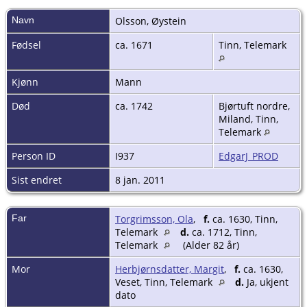
Navn
Olsson
,
Øystein
Fødsel
ca. 1671
Tinn, Telemark
Kjønn
Mann
Død
ca. 1742
Bjørtuft nordre,
Miland, Tinn,
Telemark
Person ID
I937
EdgarJ_PROD
Sist endret
8 jan. 2011
Far
Torgrimsson, Ola
,
f.
ca. 1630, Tinn,
Telemark
d.
ca. 1712, Tinn,
Telemark
(Alder 82 år)
Mor
Herbjørnsdatter, Margit
,
f.
ca. 1630,
Veset, Tinn, Telemark
d.
Ja, ukjent
dato