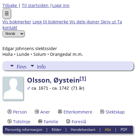
Tilbake
|
Til startsiden
|
Logg inn
☰
Vis bokmerker
Legg til bokmerke
Vis dele-ikoner
Skriv ut
Ta
kontakt
Edgar Johnsens slektssider
Holla • Lunde • Solum • Drangedal m.m.
Finn
Info
[
1
]
Olsson, Øystein
ca. 1671 - ca. 1742 (71 år)
Person
Aner
Etterkommere
Slektskap
Tidslinje
Familie
Foreslå
Personlig informasjon
|
Kilder
|
Hendelseskart
|
Alle
|
PDF