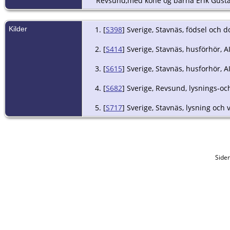
Revsund,med kone og barna Erik Gusta
Kilder
[
S398
] Sverige, Stavnäs, födsel och d
[
S414
] Sverige, Stavnäs, husförhör, A
[
S615
] Sverige, Stavnäs, husforhör, A
[
S682
] Sverige, Revsund, lysnings-och
[
S717
] Sverige, Stavnäs, lysning och 
Side