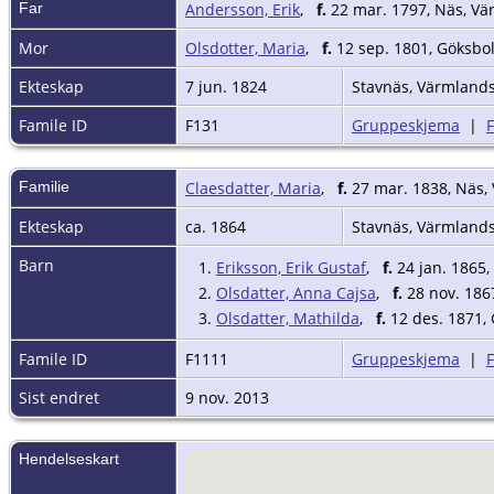
Far
Andersson, Erik
,
f.
22 mar. 1797, Näs, Vä
Mor
Olsdotter, Maria
,
f.
12 sep. 1801, Göksbol
Ekteskap
7 jun. 1824
Stavnäs, Värmlands
Famile ID
F131
Gruppeskjema
|
Familie
Claesdatter, Maria
,
f.
27 mar. 1838, Näs,
Ekteskap
ca. 1864
Stavnäs, Värmlands
Barn
1.
Eriksson, Erik Gustaf
,
f.
24 jan. 1865,
2.
Olsdatter, Anna Cajsa
,
f.
28 nov. 1867
3.
Olsdatter, Mathilda
,
f.
12 des. 1871, 
Famile ID
F1111
Gruppeskjema
|
Sist endret
9 nov. 2013
Hendelseskart