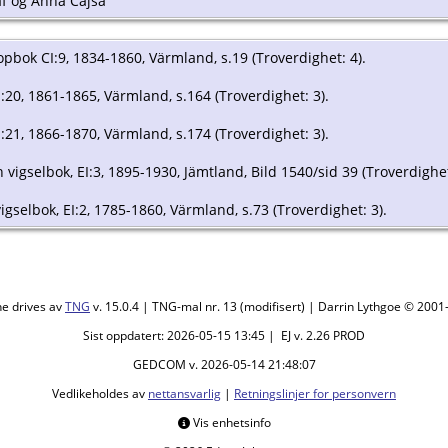
f og Anna Cajsa
opbok CI:9, 1834-1860, Värmland, s.19 (Troverdighet: 4).
I:20, 1861-1865, Värmland, s.164 (Troverdighet: 3).
I:21, 1866-1870, Värmland, s.174 (Troverdighet: 3).
 vigselbok, EI:3, 1895-1930, Jämtland, Bild 1540/sid 39 (Troverdighet
vigselbok, EI:2, 1785-1860, Värmland, s.73 (Troverdighet: 3).
ne drives av
TNG
v. 15.0.4 | TNG-mal nr. 13 (modifisert) | Darrin Lythgoe © 200
Sist oppdatert: 2026-05-15 13:45 | EJ v. 2.26 PROD
GEDCOM v. 2026-05-14 21:48:07
Vedlikeholdes av
nettansvarlig
|
Retningslinjer for personvern
Vis enhetsinfo