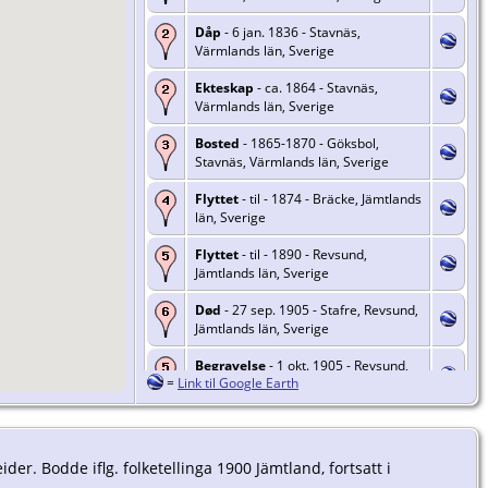
Dåp
- 6 jan. 1836 - Stavnäs,
Värmlands län, Sverige
Ekteskap
- ca. 1864 - Stavnäs,
Värmlands län, Sverige
Bosted
- 1865-1870 - Göksbol,
Stavnäs, Värmlands län, Sverige
Flyttet
- til - 1874 - Bräcke, Jämtlands
län, Sverige
Flyttet
- til - 1890 - Revsund,
Jämtlands län, Sverige
Død
- 27 sep. 1905 - Stafre, Revsund,
Jämtlands län, Sverige
Begravelse
- 1 okt. 1905 - Revsund,
=
Link til Google Earth
Jämtlands län, Sverige
ider. Bodde iflg. folketellinga 1900 Jämtland, fortsatt i