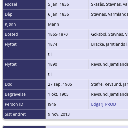
Fødsel
5 jan. 1836
Skasås, Stavnäs, V
Dåp
6 jan. 1836
Stavnäs, Värmlands
Kjønn
Mann
Bosted
1865-1870
Göksbol, Stavnäs, 
Flyttet
1874
Bräcke, Jämtlands 
til
Flyttet
1890
Revsund, Jämtlands
til
Død
27 sep. 1905
Stafre, Revsund, Jä
Begravelse
1 okt. 1905
Revsund, Jämtlands
Person ID
I946
EdgarJ_PROD
Sist endret
9 nov. 2013