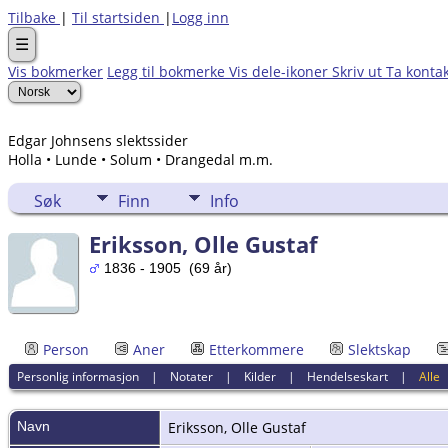
Tilbake
|
Til startsiden
|
Logg inn
☰
Vis bokmerker
Legg til bokmerke
Vis dele-ikoner
Skriv ut
Ta konta
Edgar Johnsens slektssider
Holla • Lunde • Solum • Drangedal m.m.
Søk
Finn
Info
Eriksson, Olle Gustaf
1836 - 1905 (69 år)
Person
Aner
Etterkommere
Slektskap
Personlig informasjon
|
Notater
|
Kilder
|
Hendelseskart
|
Alle
Navn
Eriksson
,
Olle Gustaf