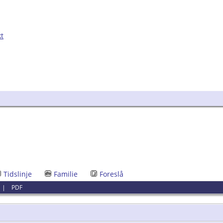
kt
Tidslinje
Familie
Foreslå
|
PDF