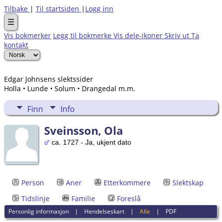
Tilbake
|
Til startsiden
|
Logg inn
☰
Vis bokmerker
Legg til bokmerke
Vis dele-ikoner
Skriv ut
Ta
kontakt
Edgar Johnsens slektssider
Holla • Lunde • Solum • Drangedal m.m.
Finn
Info
Sveinsson, Ola
ca. 1727 - Ja, ukjent dato
Person
Aner
Etterkommere
Slektskap
Tidslinje
Familie
Foreslå
Personlig informasjon
|
Hendelseskart
|
Alle
|
PDF