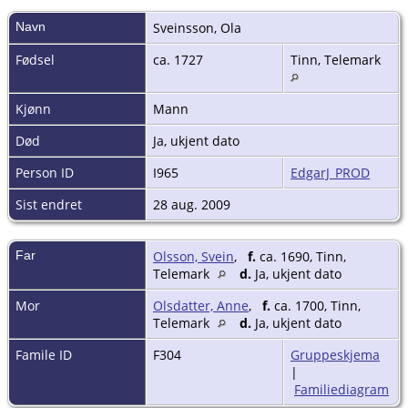
Navn
Sveinsson
,
Ola
Fødsel
ca. 1727
Tinn, Telemark
Kjønn
Mann
Død
Ja, ukjent dato
Person ID
I965
EdgarJ_PROD
Sist endret
28 aug. 2009
Far
Olsson, Svein
,
f.
ca. 1690, Tinn,
Telemark
d.
Ja, ukjent dato
Mor
Olsdatter, Anne
,
f.
ca. 1700, Tinn,
Telemark
d.
Ja, ukjent dato
Famile ID
F304
Gruppeskjema
|
Familiediagram