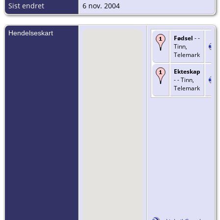
Sist endret
6 nov. 2004
Hendelseskart
Fødsel
- -
Tinn,
Telemark
Ekteskap
- - Tinn,
Telemark