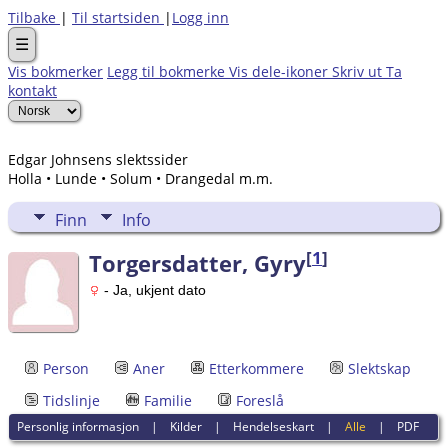
Tilbake
|
Til startsiden
|
Logg inn
☰
Vis bokmerker
Legg til bokmerke
Vis dele-ikoner
Skriv ut
Ta
kontakt
Edgar Johnsens slektssider
Holla • Lunde • Solum • Drangedal m.m.
Finn
Info
[
1
]
Torgersdatter, Gyry
- Ja, ukjent dato
Person
Aner
Etterkommere
Slektskap
Tidslinje
Familie
Foreslå
Personlig informasjon
|
Kilder
|
Hendelseskart
|
Alle
|
PDF