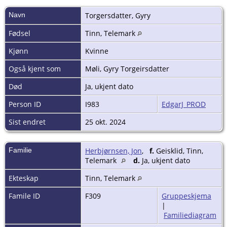
Navn
Torgersdatter
,
Gyry
Fødsel
Tinn, Telemark
Kjønn
Kvinne
Også kjent som
Møli, Gyry Torgeirsdatter
Død
Ja, ukjent dato
Person ID
I983
EdgarJ_PROD
Sist endret
25 okt. 2024
Familie
Herbjørnsen, Jon
,
f.
Geisklid, Tinn,
Telemark
d.
Ja, ukjent dato
Ekteskap
Tinn, Telemark
Famile ID
F309
Gruppeskjema
|
Familiediagram