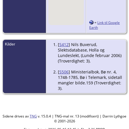
=
Link til Google
Earth
Kilder
[
S412
] Nils Buverud,
Slektsdatabase, Holla og
Lundeslekt, (Lunde februar 2006)
(Troverdighet: 3).
[
S506
] Ministerialbok, Bø nr. 4,
1748-1785, Bø i Telemark, sidetall
mangler bilde.159 (Troverdighet:
3).
Sidene drives av
TNG
v. 15.0.4 | TNG-mal nr. 13 (modifisert) | Darrin Lythgoe
© 2001-2026