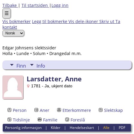
Tilbake
|
Til startsiden
|
Logg inn
☰
Vis bokmerker
Legg til bokmerke
Vis dele-ikoner
Skriv ut
Ta
kontakt
Edgar Johnsens slektssider
Holla • Lunde • Solum • Drangedal m.m.
Finn
Info
Larsdatter, Anne
1781 - Ja, ukjent dato
Person
Aner
Etterkommere
Slektskap
Tidslinje
Familie
Foreslå
Personlig informasjon
|
Kilder
|
Hendelseskart
|
Alle
|
PDF