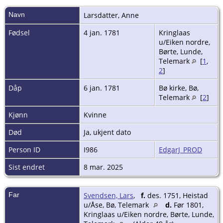
Navn
Larsdatter
,
Anne
Fødsel
4 jan. 1781
Kringlaas
u/Eiken nordre,
Børte, Lunde,
Telemark
[
1
,
2
]
Dåp
6 jan. 1781
Bø kirke, Bø,
Telemark
[
2
]
Kjønn
Kvinne
Død
Ja, ukjent dato
Person ID
I986
EdgarJ_PROD
Sist endret
8 mar. 2025
Far
Svendsen, Lars
,
f.
des. 1751, Heistad
u/Åse, Bø, Telemark
d.
Før 1801,
Kringlaas u/Eiken nordre, Børte, Lunde,