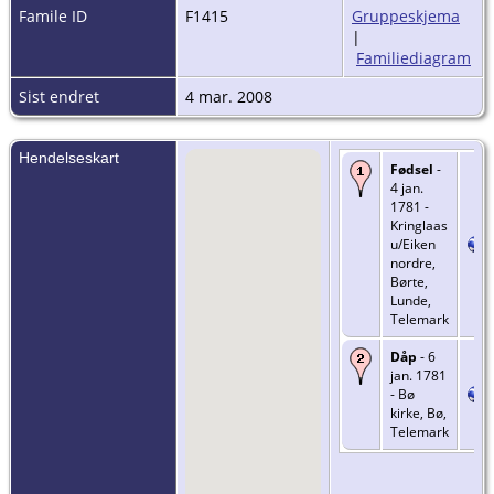
Famile ID
F1415
Gruppeskjema
|
Familiediagram
Sist endret
4 mar. 2008
Hendelseskart
Fødsel
-
4 jan.
1781 -
Kringlaas
u/Eiken
nordre,
Børte,
Lunde,
Telemark
Dåp
- 6
jan. 1781
- Bø
kirke, Bø,
Telemark