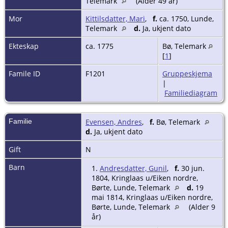
Telemark
(Alder 49 år)
Mor
Kittilsdatter, Mari
,
f.
ca. 1750, Lunde,
Telemark
d.
Ja, ukjent dato
Ekteskap
ca. 1775
Bø, Telemark
[
1
]
Famile ID
F1201
Gruppeskjema
|
Familiediagram
Familie
Evensen, Andres
,
f.
Bø, Telemark
d.
Ja, ukjent dato
Gift
N
Barn
1.
Andresdatter, Gunil
,
f.
30 jun.
1804, Kringlaas u/Eiken nordre,
Børte, Lunde, Telemark
d.
19
mai 1814, Kringlaas u/Eiken nordre,
Børte, Lunde, Telemark
(Alder 9
år)