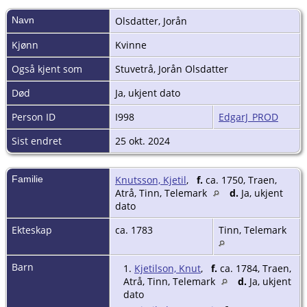
Navn
Olsdatter
,
Jorån
Kjønn
Kvinne
Også kjent som
Stuvetrå, Jorån Olsdatter
Død
Ja, ukjent dato
Person ID
I998
EdgarJ_PROD
Sist endret
25 okt. 2024
Familie
Knutsson, Kjetil
,
f.
ca. 1750, Traen,
Atrå, Tinn, Telemark
d.
Ja, ukjent
dato
Ekteskap
ca. 1783
Tinn, Telemark
Barn
1.
Kjetilson, Knut
,
f.
ca. 1784, Traen,
Atrå, Tinn, Telemark
d.
Ja, ukjent
dato