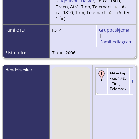
9.
Kjetilson, Halvor
,
f.
ca. 1809,
Traen, Atrå, Tinn, Telemark
d.
ca. 1810, Tinn, Telemark
(Alder
1 år)
Famile ID
F314
Gruppeskjema
|
Familiediagram
Sist endret
7 apr. 2006
Hendelseskart
Ekteskap
- ca. 1783
- Tinn,
Telemark