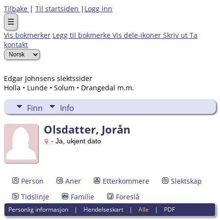
Tilbake
|
Til startsiden
|
Logg inn
☰
Vis bokmerker
Legg til bokmerke
Vis dele-ikoner
Skriv ut
Ta
kontakt
Edgar Johnsens slektssider
Holla • Lunde • Solum • Drangedal m.m.
Finn
Info
Olsdatter, Jorån
- Ja, ukjent dato
Person
Aner
Etterkommere
Slektskap
Tidslinje
Familie
Foreslå
Personlig informasjon
|
Hendelseskart
|
Alle
|
PDF