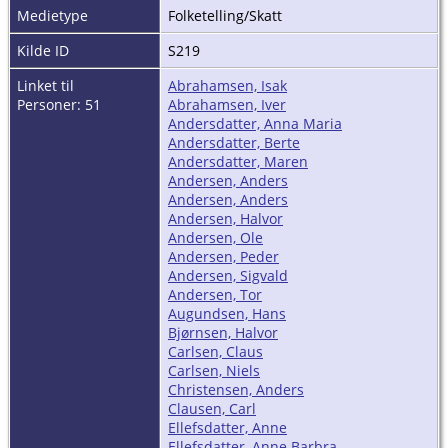
Medietype
Folketelling/Skatt
Kilde ID
S219
Linket til
Abrahamsen, Isak
Personer: 51
Abrahamsen, Iver
Andersdatter, Anna Maria
Andersdatter, Berte
Andersdatter, Maren
Andersen, Anders
Andersen, Anders
Andersen, Halvor
Andersen, Ole
Andersen, Peder
Andersen, Sigvald
Andersen, Tor
Augundsen, Hans
Bjørnsen, Halvor
Carlsen, Claus
Carlsen, Niels
Christensen, Anders
Clausen, Carl
Ellefsdatter, Anne
Ellefsdatter, Anne Barbra