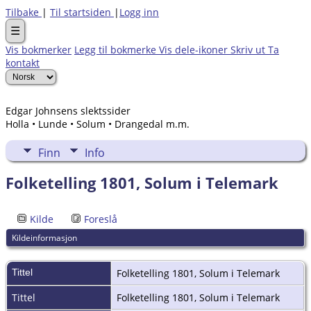
Tilbake
|
Til startsiden
|
Logg inn
☰
Vis bokmerker
Legg til bokmerke
Vis dele-ikoner
Skriv ut
Ta
kontakt
Edgar Johnsens slektssider
Holla • Lunde • Solum • Drangedal m.m.
Finn
Info
Folketelling 1801, Solum i Telemark
Kilde
Foreslå
Kildeinformasjon
Tittel
Folketelling 1801, Solum i Telemark
Tittel
Folketelling 1801, Solum i Telemark