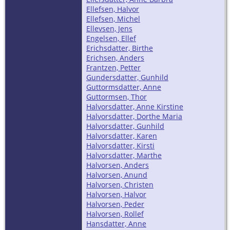
Ellefsen, Halvor
Ellefsen, Michel
Ellevsen, Jens
Engelsen, Ellef
Erichsdatter, Birthe
Erichsen, Anders
Frantzen, Petter
Gundersdatter, Gunhild
Guttormsdatter, Anne
Guttormsen, Thor
Halvorsdatter, Anne Kirstine
Halvorsdatter, Dorthe Maria
Halvorsdatter, Gunhild
Halvorsdatter, Karen
Halvorsdatter, Kirsti
Halvorsdatter, Marthe
Halvorsen, Anders
Halvorsen, Anund
Halvorsen, Christen
Halvorsen, Halvor
Halvorsen, Peder
Halvorsen, Rollef
Hansdatter, Anne