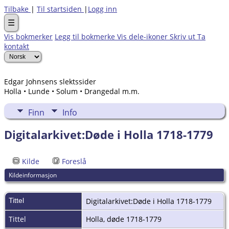
Tilbake
|
Til startsiden
|
Logg inn
☰
Vis bokmerker
Legg til bokmerke
Vis dele-ikoner
Skriv ut
Ta
kontakt
Edgar Johnsens slektssider
Holla • Lunde • Solum • Drangedal m.m.
Finn
Info
Digitalarkivet:Døde i Holla 1718-1779
Kilde
Foreslå
Kildeinformasjon
Tittel
Digitalarkivet:Døde i Holla 1718-1779
Tittel
Holla, døde 1718-1779