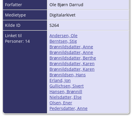
Forfatter
Ole Bjørn Darrud
Medietype
Digitalarkivet
Kilde ID
S264
Linket til
Andersen, Ole
Personer: 14
Berntsen, Stig
Brønnildsdatter, Anne
Brønnildsdatter, Anne
Brønnildsdatter, Berthe
Brønnildsdatter, Karen
Brønnildsdatter, Karen
Brønnildsen, Hans
Erland, Jon
Gullichsen, Sivert
Hansen, Brønnill
Nielsdatter, Else
Olsen, Ener
Pedersdatter, Anne