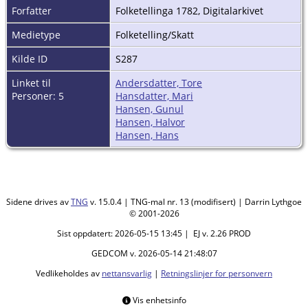
Forfatter
Folketellinga 1782, Digitalarkivet
Medietype
Folketelling/Skatt
Kilde ID
S287
Linket til
Andersdatter, Tore
Personer: 5
Hansdatter, Mari
Hansen, Gunul
Hansen, Halvor
Hansen, Hans
Sidene drives av
TNG
v. 15.0.4 | TNG-mal nr. 13 (modifisert) | Darrin Lythgoe
© 2001-2026
Sist oppdatert: 2026-05-15 13:45 | EJ v. 2.26 PROD
GEDCOM v. 2026-05-14 21:48:07
Vedlikeholdes av
nettansvarlig
|
Retningslinjer for personvern
Vis enhetsinfo