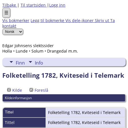
Tilbake
|
Til startsiden
|
Logg inn
☰
Vis bokmerker
Legg til bokmerke
Vis dele-ikoner
Skriv ut
Ta
kontakt
Edgar Johnsens slektssider
Holla • Lunde • Solum • Drangedal m.m.
Finn
Info
Folketelling 1782, Kviteseid i Telemark
Kilde
Foreslå
Kildeinformasjon
Tittel
Folketelling 1782, Kviteseid i Telemark
Tittel
Folketelling 1782, Kviteseid i Telemark