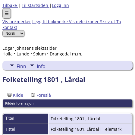
Tilbake
|
Til startsiden
|
Logg inn
☰
Vis bokmerker
Legg til bokmerke
Vis dele-ikoner
Skriv ut
Ta
kontakt
Edgar Johnsens slektssider
Holla • Lunde • Solum • Drangedal m.m.
Finn
Info
Folketelling 1801 , Lårdal
Kilde
Foreslå
Kildeinformasjon
Tittel
Folketelling 1801 , Lårdal
Tittel
Folketelling 1801, Lårdal i Telemark