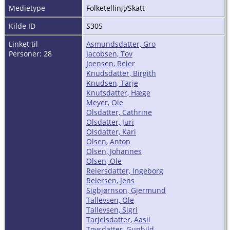
Medietype
Folketelling/Skatt
Kilde ID
S305
Linket til
Asmundsdatter, Gro
Personer: 28
Jacobsen, Tov
Joensen, Reier
Knudsdatter, Birgith
Knudsen, Tarje
Knutsdatter, Hæge
Meyer, Ole
Olsdatter, Cathrine
Olsdatter, Juri
Olsdatter, Kari
Olsen, Anton
Olsen, Johannes
Olsen, Ole
Reiersdatter, Ingeborg
Reiersen, Jens
Sigbjørnson, Gjermund
Tallevsen, Ole
Tallevsen, Sigri
Tarjeisdatter, Aasil
Tovsdatter, Gunhild