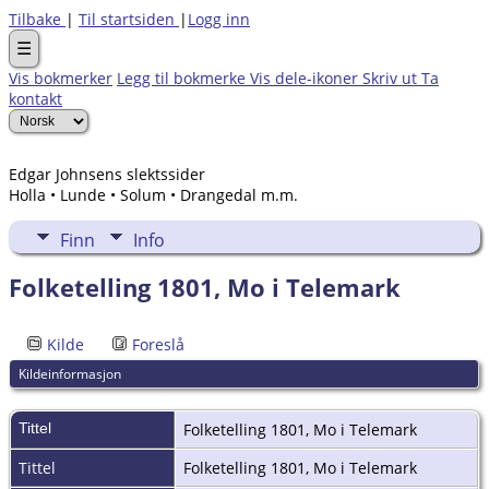
Tilbake
|
Til startsiden
|
Logg inn
☰
Vis bokmerker
Legg til bokmerke
Vis dele-ikoner
Skriv ut
Ta
kontakt
Edgar Johnsens slektssider
Holla • Lunde • Solum • Drangedal m.m.
Finn
Info
Folketelling 1801, Mo i Telemark
Kilde
Foreslå
Kildeinformasjon
Tittel
Folketelling 1801, Mo i Telemark
Tittel
Folketelling 1801, Mo i Telemark