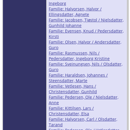
Ingeborg
Familie: Halvorsen, Halvor /
Ellingsdatter, Agnete
Familie: Jacobsen, Tjøstol / Nielsdatter,
Gunhild Johanne
Familie: Evensen, Knud / Pedersdatter,
Kirsti
Familie: Olsen, Halvor / Andersdatter,
Guro
Familie: Rasmussen, Nils /
Pedersdatter, Ingeborg Kristine
Familie: Sveinungsen, Nils / Olsdatter,
Guro
Familie: Haraldsen, Johannes /
Steensdatter, Marte
Familie: Vetlesen, Hans /
Christensdatter, Gunhild
Familie: Pedersen, Ole / Nielsdatter,
Anne
Familie: Kittilsen, Lars /
Christensdatter, Elsa
Familie: Halvorsen, Carl / Olsdatter,
Tarand