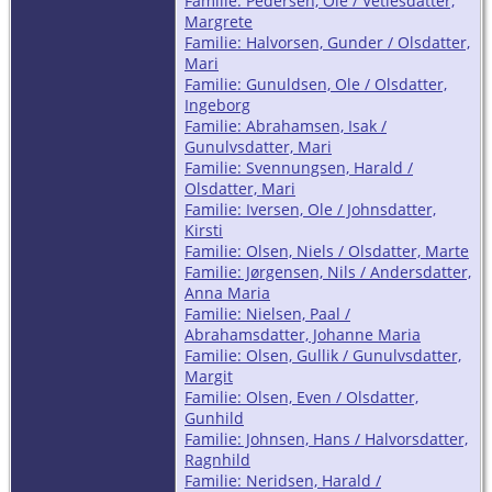
Familie: Pedersen, Ole / Vetlesdatter,
Margrete
Familie: Halvorsen, Gunder / Olsdatter,
Mari
Familie: Gunuldsen, Ole / Olsdatter,
Ingeborg
Familie: Abrahamsen, Isak /
Gunulvsdatter, Mari
Familie: Svennungsen, Harald /
Olsdatter, Mari
Familie: Iversen, Ole / Johnsdatter,
Kirsti
Familie: Olsen, Niels / Olsdatter, Marte
Familie: Jørgensen, Nils / Andersdatter,
Anna Maria
Familie: Nielsen, Paal /
Abrahamsdatter, Johanne Maria
Familie: Olsen, Gullik / Gunulvsdatter,
Margit
Familie: Olsen, Even / Olsdatter,
Gunhild
Familie: Johnsen, Hans / Halvorsdatter,
Ragnhild
Familie: Neridsen, Harald /