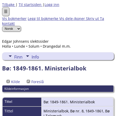
Tilbake
|
Til startsiden
|
Logg inn
☰
Vis bokmerker
Legg til bokmerke
Vis dele-ikoner
Skriv ut
Ta
kontakt
Edgar Johnsens slektssider
Holla • Lunde • Solum • Drangedal m.m.
Finn
Info
Bø: 1849-1861. Ministerialbok
Kilde
Foreslå
Kildeinformasjon
Tittel
Bø: 1849-1861. Ministerialbok
Tittel
Ministerialbok, Bø nr. 8, 1849-1861, Bø
i Telemark