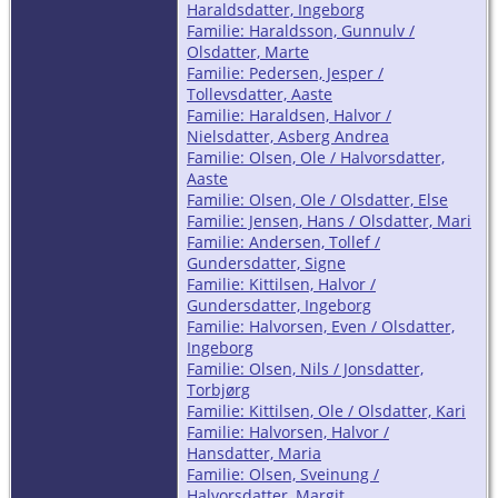
Haraldsdatter, Ingeborg
Familie: Haraldsson, Gunnulv /
Olsdatter, Marte
Familie: Pedersen, Jesper /
Tollevsdatter, Aaste
Familie: Haraldsen, Halvor /
Nielsdatter, Asberg Andrea
Familie: Olsen, Ole / Halvorsdatter,
Aaste
Familie: Olsen, Ole / Olsdatter, Else
Familie: Jensen, Hans / Olsdatter, Mari
Familie: Andersen, Tollef /
Gundersdatter, Signe
Familie: Kittilsen, Halvor /
Gundersdatter, Ingeborg
Familie: Halvorsen, Even / Olsdatter,
Ingeborg
Familie: Olsen, Nils / Jonsdatter,
Torbjørg
Familie: Kittilsen, Ole / Olsdatter, Kari
Familie: Halvorsen, Halvor /
Hansdatter, Maria
Familie: Olsen, Sveinung /
Halvorsdatter, Margit