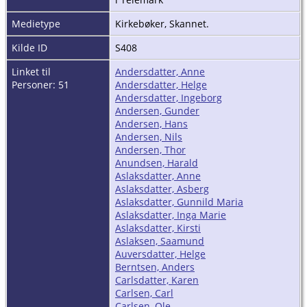
Medietype
Kirkebøker, Skannet.
Kilde ID
S408
Linket til
Andersdatter, Anne
Personer: 51
Andersdatter, Helge
Andersdatter, Ingeborg
Andersen, Gunder
Andersen, Hans
Andersen, Nils
Andersen, Thor
Anundsen, Harald
Aslaksdatter, Anne
Aslaksdatter, Asberg
Aslaksdatter, Gunnild Maria
Aslaksdatter, Inga Marie
Aslaksdatter, Kirsti
Aslaksen, Saamund
Auversdatter, Helge
Berntsen, Anders
Carlsdatter, Karen
Carlsen, Carl
Carlsen, Ole