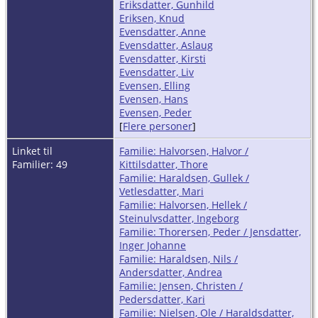
Eriksdatter, Gunhild
Eriksen, Knud
Evensdatter, Anne
Evensdatter, Aslaug
Evensdatter, Kirsti
Evensdatter, Liv
Evensen, Elling
Evensen, Hans
Evensen, Peder
[
Flere personer
]
Linket til
Familie: Halvorsen, Halvor /
Familier: 49
Kittilsdatter, Thore
Familie: Haraldsen, Gullek /
Vetlesdatter, Mari
Familie: Halvorsen, Hellek /
Steinulvsdatter, Ingeborg
Familie: Thorersen, Peder / Jensdatter,
Inger Johanne
Familie: Haraldsen, Nils /
Andersdatter, Andrea
Familie: Jensen, Christen /
Pedersdatter, Kari
Familie: Nielsen, Ole / Haraldsdatter,