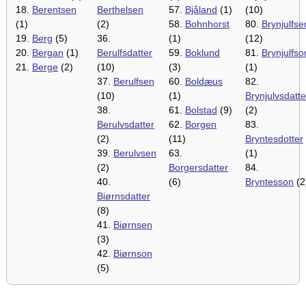
18.
Berentsen
Berthelsen
57.
Bjåland
(1)
(10)
(1)
(2)
58.
Bohnhorst
80.
Brynjulfse
19.
Berg
(5)
36.
(1)
(12)
20.
Bergan
(1)
Berulfsdatter
59.
Boklund
81.
Brynjulfso
21.
Berge
(2)
(10)
(3)
(1)
37.
Berulfsen
60.
Boldæus
82.
(10)
(1)
Brynjulvsdatte
38.
61.
Bolstad
(9)
(2)
Berulvsdatter
62.
Borgen
83.
(2)
(11)
Bryntesdotter
39.
Berulvsen
63.
(1)
(2)
Borgersdatter
84.
40.
(6)
Bryntesson
(2
Biørnsdatter
(8)
41.
Biørnsen
(3)
42.
Biørnson
(5)