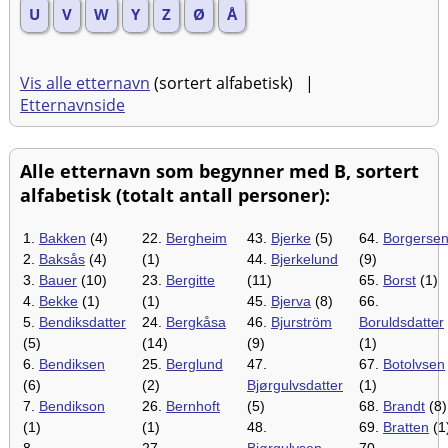
U
V
W
Y
Z
Ø
Å
Vis alle etternavn
(sortert alfabetisk) |
Etternavnside
Alle etternavn som begynner med B, sortert
alfabetisk (totalt antall personer):
1.
Bakken
(4)
22.
Bergheim
43.
Bjerke
(5)
64.
Borgerse
2.
Baksås
(4)
(1)
44.
Bjerkelund
(9)
3.
Bauer
(10)
23.
Bergitte
(11)
65.
Borst
(1)
4.
Bekke
(1)
(1)
45.
Bjerva
(8)
66.
5.
Bendiksdatter
24.
Bergkåsa
46.
Bjurström
Boruldsdatter
(5)
(14)
(9)
(1)
6.
Bendiksen
25.
Berglund
47.
67.
Botolvsen
(6)
(2)
Bjørgulvsdatter
(1)
7.
Bendikson
26.
Bernhoft
(5)
68.
Brandt
(8)
(1)
(1)
48.
69.
Bratten
(1
8.
27.
Bjørgulvsen
70.