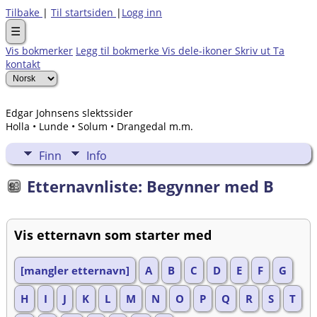
Tilbake
|
Til startsiden
|
Logg inn
☰
Vis bokmerker
Legg til bokmerke
Vis dele-ikoner
Skriv ut
Ta
kontakt
Edgar Johnsens slektssider
Holla • Lunde • Solum • Drangedal m.m.
Finn
Info
Etternavnliste: Begynner med B
Vis etternavn som starter med
[mangler etternavn]
A
B
C
D
E
F
G
H
I
J
K
L
M
N
O
P
Q
R
S
T