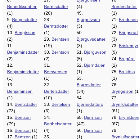
Benediksdatter
Berntsdatter
(4)
Bredesdatter
(1)
(20)
49.
(1)
9.
Bengtsdotter
28.
Bjørgulvson
71.
Bredesen
(4)
Berntsdotter
(3)
(1)
10.
Bengtsson
(1)
50.
72.
Bringsrud
(2)
29.
Berntsen
Bjørguvsdatter
(3)
11.
(19)
(3)
73.
Briskemyr
Benjaminsdatter
30.
Berntson
51.
Bjørguvson
(9)
(2)
(2)
(5)
74.
Brugård
12.
31.
52.
Bjørndalen
(2)
Benjaminsdotter
Bersvensen
(1)
75.
Brukåsa
(1)
(1)
53.
(1)
13.
32.
Bjørnsdatter
76.
Benjaminsen
Bertelsdatter
(34)
Bryngelson
(1
(1)
(10)
54.
77.
14.
Bentsdatter
33.
Bertelsen
Bjørnsdattero
Brynildsdatter
(73)
(6)
(1)
(61)
15.
Bentsen
34.
55.
Bjørnsen
78.
Brynildse
(79)
Berthelsdatter
(47)
(67)
16.
Bentson
(1)
(4)
56.
Bjørnson
79.
17.
Bentzen
(1)
35.
(1)
Brynjulfsdatte