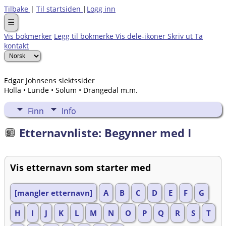
Tilbake
|
Til startsiden
|
Logg inn
☰
Vis bokmerker
Legg til bokmerke
Vis dele-ikoner
Skriv ut
Ta
kontakt
Edgar Johnsens slektssider
Holla • Lunde • Solum • Drangedal m.m.
Finn
Info
Etternavnliste: Begynner med I
Vis etternavn som starter med
[mangler etternavn]
A
B
C
D
E
F
G
H
I
J
K
L
M
N
O
P
Q
R
S
T