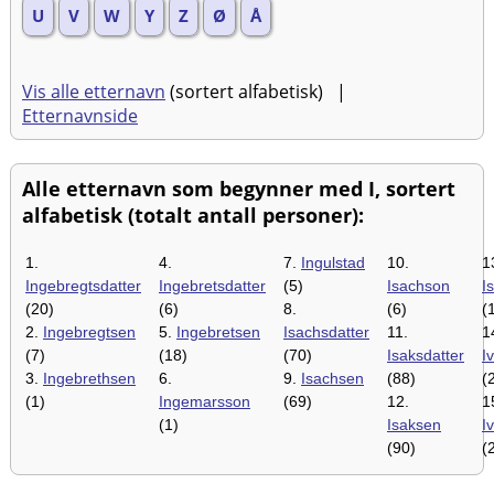
U
V
W
Y
Z
Ø
Å
Vis alle etternavn
(sortert alfabetisk) |
Etternavnside
Alle etternavn som begynner med I, sortert
alfabetisk (totalt antall personer):
1.
4.
7.
Ingulstad
10.
1
Ingebregtsdatter
Ingebretsdatter
(5)
Isachson
I
(20)
(6)
8.
(6)
(
2.
Ingebregtsen
5.
Ingebretsen
Isachsdatter
11.
1
(7)
(18)
(70)
Isaksdatter
I
3.
Ingebrethsen
6.
9.
Isachsen
(88)
(
(1)
Ingemarsson
(69)
12.
1
(1)
Isaksen
I
(90)
(