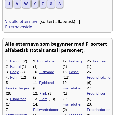
U
V
W
Y
Z
Ø
Å
Vis alle etternavn
(sortert alfabetisk) |
Etternavnside
Alle etternavn som begynner med F, sortert
alfabetisk (totalt antall personer):
1.
Fadum
(2)
9.
Finnsdatter
17.
Forberg
25.
Frantzen
2.
Fardal
(1)
(1)
(1)
(1)
3.
Fedje
(2)
10.
Fiskodde
18.
Fosse
26.
4.
Fehn
(12)
(2)
(12)
Fredrichsdatter
5.
11.
Fjeldstad
19.
(6)
Finckenhagen
(8)
Fransdatter
27.
(28)
12.
Flink
(3)
(1)
Fredrichsen
6.
Fingarsen
13.
Flom
(13)
20.
(5)
(1)
14.
Fransdotter
28.
7.
Folkvardsdatter
(2)
Fredriksdatter
Finkenhagen
(1)
21.
Fransen
(9)