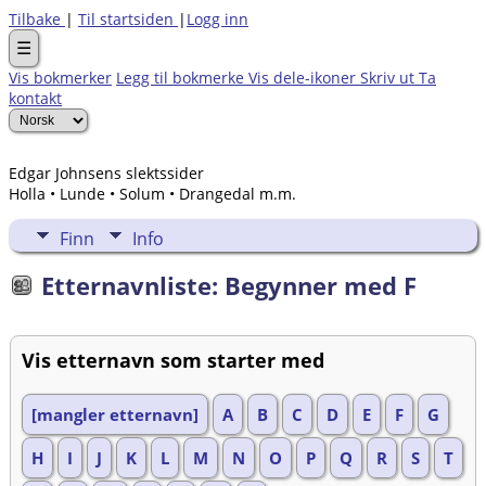
Tilbake
|
Til startsiden
|
Logg inn
☰
Vis bokmerker
Legg til bokmerke
Vis dele-ikoner
Skriv ut
Ta
kontakt
Edgar Johnsens slektssider
Holla • Lunde • Solum • Drangedal m.m.
Finn
Info
Etternavnliste: Begynner med F
Vis etternavn som starter med
[mangler etternavn]
A
B
C
D
E
F
G
H
I
J
K
L
M
N
O
P
Q
R
S
T