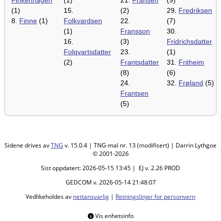
(1)
15.
(2)
29.
Fredriksen
8.
Finne
(1)
Folkvardsen
22.
(7)
(1)
Fransson
30.
16.
(3)
Fridrichsdatter
Folqvartsdatter
23.
(1)
(2)
Frantsdatter
31.
Fritheim
(8)
(6)
24.
32.
Frøland
(5)
Frantsen
(5)
Sidene drives av
TNG
v. 15.0.4 | TNG-mal nr. 13 (modifisert) | Darrin Lythgoe
© 2001-2026
Sist oppdatert: 2026-05-15 13:45 | EJ v. 2.26 PROD
GEDCOM v. 2026-05-14 21:48:07
Vedlikeholdes av
nettansvarlig
|
Retningslinjer for personvern
Vis enhetsinfo