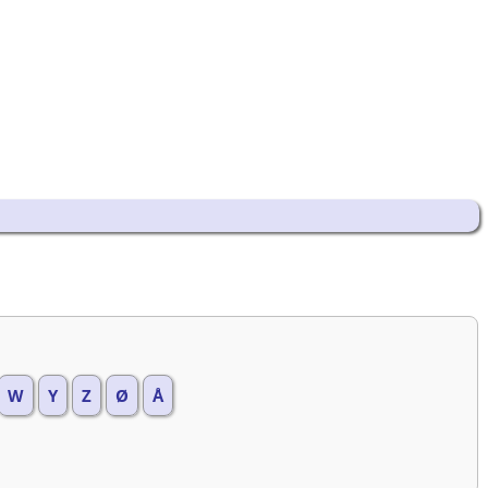
W
Y
Z
Ø
Å