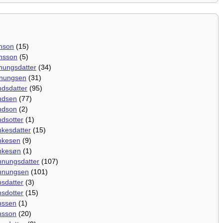
nson
(15)
nsson
(5)
nungsdatter
(34)
inungsen
(31)
dsdatter
(95)
ndsen
(77)
ndson
(2)
dsotter
(1)
kesdatter
(15)
nkesen
(9)
nkesøn
(1)
nungsdatter
(107)
nnungsen
(101)
sdatter
(3)
sdotter
(15)
nssen
(1)
nsson
(20)