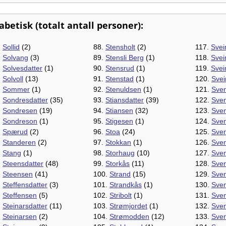
betisk (totalt antall personer):
.
Sollid
(2)
88.
Stensholt
(2)
117.
Svei
.
Solvang
(3)
89.
Stensli Berg
(1)
118.
Svei
.
Solvesdatter
(1)
90.
Stensrud
(1)
119.
Svei
.
Solvoll
(13)
91.
Stenstad
(1)
120.
Sve
.
Sommer
(1)
92.
Stenuldsen
(1)
121.
Sven
.
Sondresdatter
(35)
93.
Stiansdatter
(39)
122.
Sve
.
Sondresen
(19)
94.
Stiansen
(32)
123.
Sve
.
Sondreson
(1)
95.
Stigesen
(1)
124.
Sven
.
Spærud
(2)
96.
Stoa
(24)
125.
Sven
.
Standeren
(2)
97.
Stokkan
(1)
126.
Sve
.
Stang
(1)
98.
Storhaug
(10)
127.
Sve
.
Steensdatter
(48)
99.
Storkås
(11)
128.
Sven
.
Steensen
(41)
100.
Strand
(15)
129.
Sve
.
Steffensdatter
(3)
101.
Strandkås
(1)
130.
Sven
.
Steffensen
(5)
102.
Stribolt
(1)
131.
Sven
.
Steinarsdatter
(11)
103.
Strømjordet
(1)
132.
Sve
.
Steinarsen
(2)
104.
Strømodden
(12)
133.
Sve