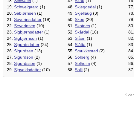
18.
Schwach
(1)
47.
Skau
(1)
76
19.
Schweigaard
(1)
48.
Skjeggedal
(1)
77
20.
Sebiørnsen
(1)
49.
Skjellaug
(3)
78
21.
Severinsdatter
(19)
50.
Skoe
(20)
79
22.
Severinsen
(10)
51.
Skotnes
(1)
80
23.
Sigbjørnsdatter
(1)
52.
Skårdal
(16)
81
24.
Sigbjørnson
(1)
53.
Slåen
(1)
82
25.
Sigurdsdatter
(24)
54.
Slåtta
(1)
83
26.
Sigurdsen
(13)
55.
Smukkestad
(2)
84
27.
Sigurdson
(2)
56.
Solberg
(4)
85
28.
Sigurdsson
(1)
57.
Solheim
(4)
86
29.
Sigvaldsdatter
(10)
58.
Solli
(2)
87
Side