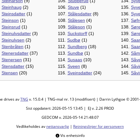
.
Steinarson
(9)
105.
Stubberud
(1)
134.
Syve
.
Steinhaug
(2)
106.
Stuve
(1)
135.
Syv
.
Steinsdatter
(1)
107.
Stålesdatter
(8)
136.
Syve
.
Steinson
(1)
108.
Stålesen
(4)
137.
Søfr
.
Steinsrud
(1)
109.
Ståleson
(1)
138.
Søre
.
Steinulvsdatter
(3)
110.
Suckstorff
(1)
139.
Sør
.
Steinulvsen
(2)
111.
Sudbø
(1)
140.
Saa
.
Stenbråten
(1)
112.
Sundberg
(18)
141.
Saa
.
Stenersdatter
(37)
113.
Sundbø
(1)
142.
Såm
.
Stenersen
(31)
114.
Susaas
(10)
143.
Såve
.
Stensdatter
(15)
115.
Sveen
(8)
144.
Såvi
.
Stensen
(20)
116.
Sveinsdatter
(24)
145.
Såvi
ne drives av
TNG
v. 15.0.4 | TNG-mal nr. 13 (modifisert) | Darrin Lythgoe © 200
Sist oppdatert: 2026-05-15 13:45 | EJ v. 2.26 PROD
GEDCOM v. 2026-05-14 21:48:07
Vedlikeholdes av
nettansvarlig
|
Retningslinjer for personvern
Vis enhetsinfo