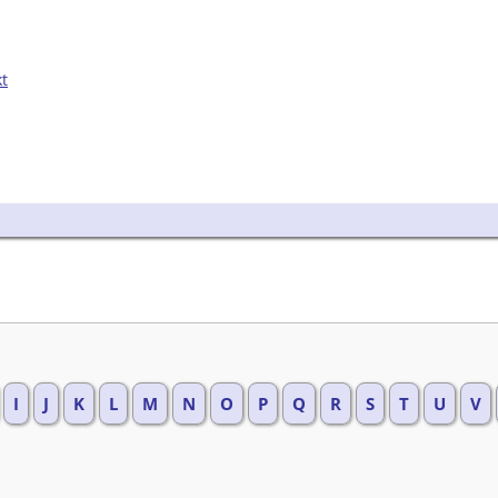
kt
I
J
K
L
M
N
O
P
Q
R
S
T
U
V