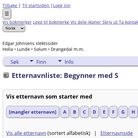
Tilbake
|
Til startsiden
|
Logg inn
☰
Vis bokmerker
Legg til bokmerke
Vis dele-ikoner
Skriv ut
Ta konta
Edgar Johnsens slektssider
Holla • Lunde • Solum • Drangedal m.m.
Søk
Finn
Info
Etternavnliste: Begynner med S
Vis etternavn som starter med
[mangler etternavn]
A
B
C
D
E
F
G
H
Vis alle etternavn
(sortert alfabetisk) |
Etternavnside