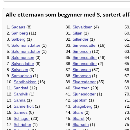
Alle etternavn som begynner med S, sortert alfa
1.
Sagaas
(8)
30.
Sigvaldsen
(4)
59
2.
Sahlberg
(11)
31.
Siljan
(1)
60
3.
Salberg
(1)
32.
Sillender
(1)
61
4.
Salomonsdatter
(1)
33.
Simensdatter
(16)
62
5.
Salomonsdotter
(1)
34.
Simensen
(12)
63
6.
Salomonsen
(3)
35.
Simonsdatter
(46)
64
7.
Salvesdatter
(6)
36.
Simonsdotter
(2)
65
8.
Salvesen
(3)
37.
Simonsen
(57)
66
9.
Samuelson
(1)
38.
Simonson
(1)
67
10.
Sandbakken
(16)
39.
Sivertsdatter
(35)
68
11.
Sandstå
(12)
40.
Sivertsen
(29)
69
12.
Sandvik
(1)
41.
Sjunesdotter
(1)
70
13.
Sanna
(1)
42.
Sjøblom
(1)
71
14.
Sannerholt
(2)
43.
Skageberg
(1)
72
15.
Sannes
(8)
44.
Skare
(2)
73
16.
Schiager
(23)
45.
Skaret
(4)
74
17.
Schrieber
(1)
46.
Skarseth
(1)
75