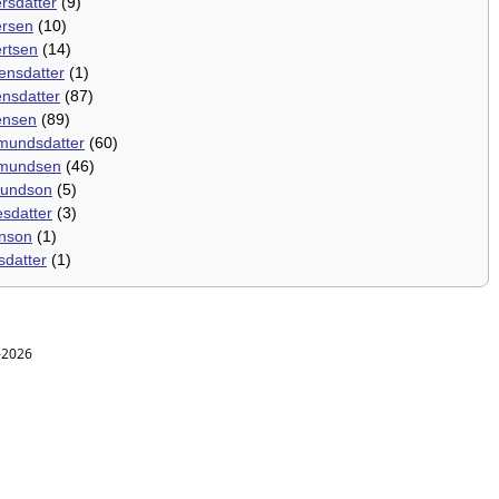
rsdatter
(9)
ersen
(10)
rtsen
(14)
ensdatter
(1)
nsdatter
(87)
ensen
(89)
mundsdatter
(60)
mundsen
(46)
undson
(5)
sdatter
(3)
nson
(1)
sdatter
(1)
1-2026